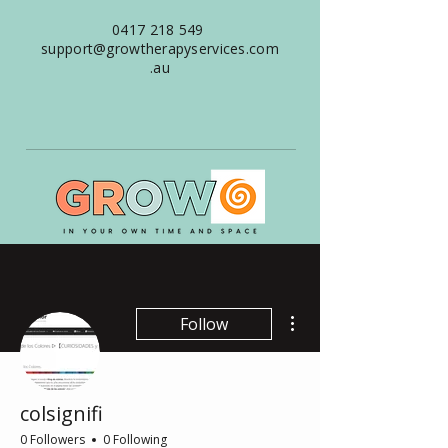
0417 218 549
support@growtherapyservices.com
.au
More actions
Follow
colsignifi
0 Followers
0 Following